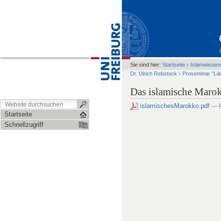
›
Sie sind hier:
Startseite
Islamwissen
›
Dr. Ulrich Rebstock
Proseminar "Län
Das islamische Maro
islamischesMarokko.pdf
— 
Startseite
Schnellzugriff