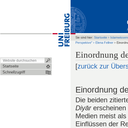
›
Sie sind hier:
Startseite
Islamwissen
›
›
Perspekive"
Elena Fellner
Einordn
Einordnung de
[
zurück zur Übers
Startseite
Schnellzugriff
Einordnung de
Die beiden zitier
Diyār
erscheinen
Medien meist als 
Einflüssen der Re