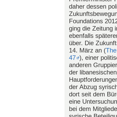
daher dessen pol
Zukunftsbewegun
Foundations 201
ging die Zeitung 
ebenfalls spätere
über. Die Zukunf
14. März an (
The
47
), einer polit
anderen Gruppier
der libanesischen
Hauptforderungen
der Abzug syrisc
dort seit dem Bür
eine Untersuchun
bei dem Mitglied
syrische Beteilig