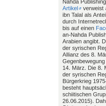
Nahda Publishin
Artikel
verweist 
ibn Talal als Ant
durch Internetrech
bis auf einen
Fac
an-Nahda Publish
Arabien angibt. D
der syrischen Re
Allianz des 8. Mä
Gegenbewegung z
14. März. Die 8.
der syrischen Re
Bürgerkrieg 1975-
besteht hauptsäch
schiitischen Grup
26.06.2015). Dah