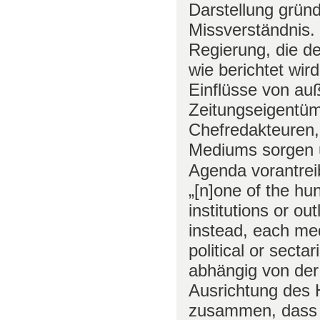
Darstellung gründ
Missverständnis. 
Regierung, die d
wie berichtet wir
Einflüsse von au
Zeitungseigentü
Chefredakteuren, 
Mediums sorgen u
Agenda vorantrei
„[n]one of the h
institutions or ou
instead, each me
political or sectar
abhängig von der 
Ausrichtung des 
zusammen, dass d