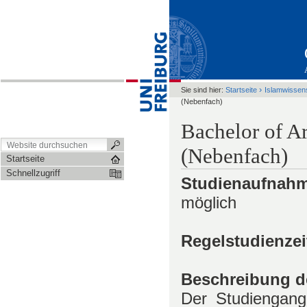
›
Sie sind hier:
Startseite
Islamwissen
(Nebenfach)
Bachelor of Ar
(Nebenfach)
Startseite
Schnellzugriff
Studienaufnahm
möglich
Regelstudienzei
Beschreibung de
Der Studiengang