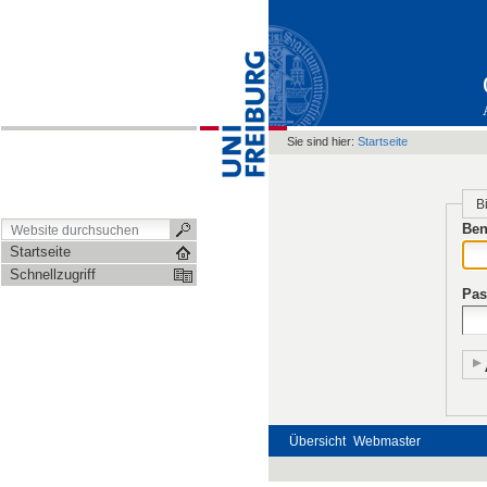
Sie sind hier:
Startseite
B
Ben
Startseite
Schnellzugriff
Pas
Übersicht
Webmaster